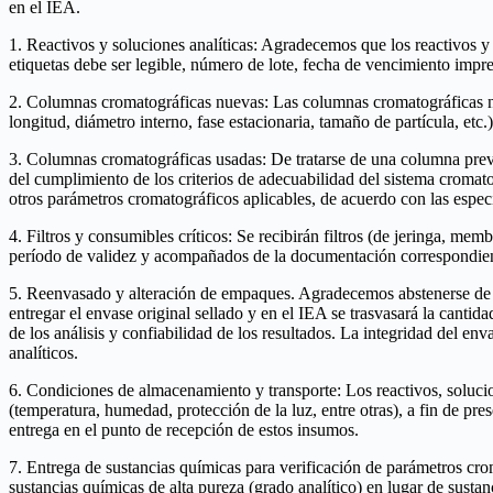
en el IEA.
1. Reactivos y soluciones analíticas: Agradecemos que los reactivos y 
etiquetas debe ser legible, número de lote, fecha de vencimiento impres
2. Columnas cromatográficas nuevas: Las columnas cromatográficas nu
longitud, diámetro interno, fase estacionaria, tamaño de partícula, etc.)
3. Columnas cromatográficas usadas: De tratarse de una columna previ
del cumplimiento de los criterios de adecuabilidad del sistema cromatog
otros parámetros cromatográficos aplicables, de acuerdo con las espe
4. Filtros y consumibles críticos: Se recibirán filtros (de jeringa, me
período de validez y acompañados de la documentación correspondien
5. Reenvasado y alteración de empaques. Agradecemos abstenerse de en
entregar el envase original sellado y en el IEA se trasvasará la canti
de los análisis y confiabilidad de los resultados. La integridad del en
analíticos.
6. Condiciones de almacenamiento y transporte: Los reactivos, soluci
(temperatura, humedad, protección de la luz, entre otras), a fin de pre
entrega en el punto de recepción de estos insumos.
7. Entrega de sustancias químicas para verificación de parámetros crom
sustancias químicas de alta pureza (grado analítico) en lugar de susta