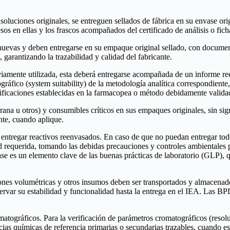
soluciones originales, se entreguen sellados de fábrica en su envase or
os en ellas y los frascos acompañados del certificado de análisis o ficha
evas y deben entregarse en su empaque original sellado, con documenta
, garantizando la trazabilidad y calidad del fabricante.
amente utilizada, esta deberá entregarse acompañada de un informe reci
ráfico (system suitability) de la metodología analítica correspondiente,
cificaciones establecidas en la farmacopea o método debidamente valida
mbrana u otros) y consumibles críticos en sus empaques originales, sin s
te, cuando aplique.
tregar reactivos reenvasados. En caso de que no puedan entregar todo e
dad requerida, tomando las debidas precauciones y controles ambientales 
vase es un elemento clave de las buenas prácticas de laboratorio (GLP), q
ones volumétricas y otros insumos deben ser transportados y almacenado
servar su estabilidad y funcionalidad hasta la entrega en el IEA. Las BP
atográficos. Para la verificación de parámetros cromatográficos (resoluc
ncias químicas de referencia primarias o secundarias trazables, cuando 